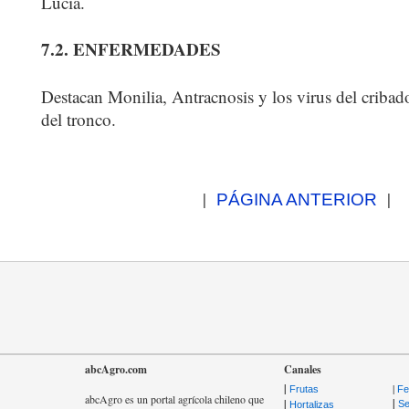
Lucía.
7.2. ENFERMEDADES
Destacan Monilia, Antracnosis y los virus del cribad
del tronco.
|
|
PÁGINA ANTERIOR
abcAgro.com
Canales
|
|
Frutas
Fer
abcAgro es un portal agrícola chileno que
|
|
Se
Hortalizas