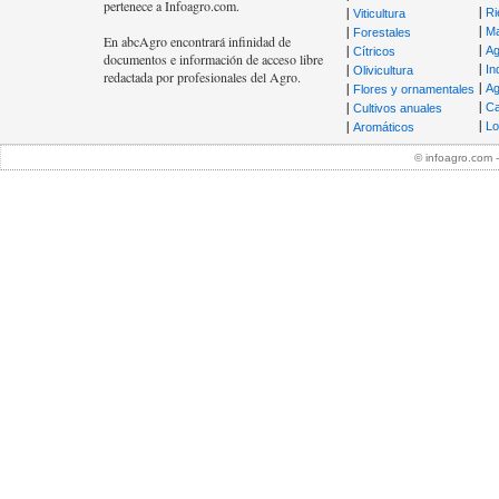
pertenece a Infoagro.com.
|
|
Ri
Viticultura
|
|
Ma
Forestales
En abcAgro encontrará infinidad de
|
|
Ag
Cítricos
documentos e información de acceso libre
|
|
In
Olivicultura
redactada por profesionales del Agro.
|
|
Ag
Flores y ornamentales
|
|
Ca
Cultivos anuales
|
|
Lo
Aromáticos
© infoagro.com 