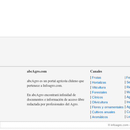
abcAgro.com
Canales
|
|
Frutas
Fer
abcAgro es un portal agrícola chileno que
|
|
Se
Hortalizas
pertenece a Infoagro.com.
|
|
Ri
Viticultura
|
|
Ma
Forestales
En abcAgro encontrará infinidad de
|
|
Ag
Cítricos
documentos e información de acceso libre
|
|
In
Olivicultura
redactada por profesionales del Agro.
|
|
Ag
Flores y ornamentales
|
|
Ca
Cultivos anuales
|
|
Lo
Aromáticos
© infoagro.com 