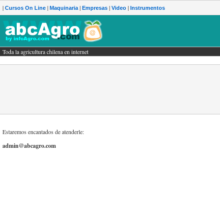
|
|
|
|
|
Cursos On Line
Maquinaria
Empresas
Video
Instrumentos
Toda la agricultura chilena en internet
gricultura chilena en internet
Estaremos encantados de atenderle:
admin@abcagro.com