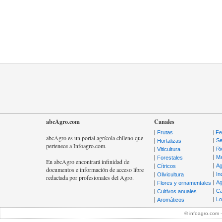
abcAgro.com
Canales
|
|
Frutas
Fer
abcAgro es un portal agrícola chileno que
|
|
Se
Hortalizas
pertenece a Infoagro.com.
|
|
Ri
Viticultura
|
|
Ma
Forestales
En abcAgro encontrará infinidad de
|
|
Ag
Cítricos
documentos e información de acceso libre
|
|
In
Olivicultura
redactada por profesionales del Agro.
|
|
Ag
Flores y ornamentales
|
|
Ca
Cultivos anuales
|
|
Lo
Aromáticos
© infoagro.com 