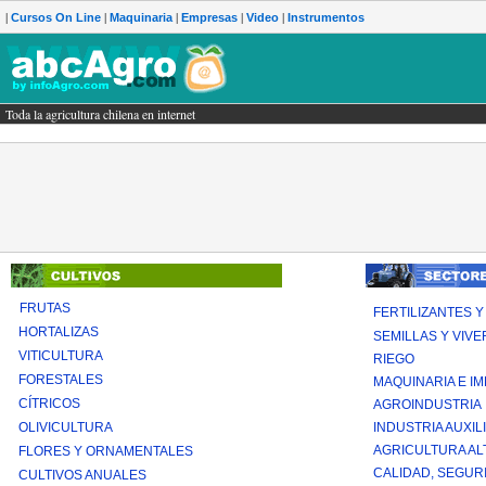
|
|
|
|
|
Cursos On Line
Maquinaria
Empresas
Video
Instrumentos
Toda la agricultura chilena en internet
gricultura chilena en internet
FRUTAS
FERTILIZANTES Y
HORTALIZAS
SEMILLAS Y VIV
VITICULTURA
RIEGO
FORESTALES
MAQUINARIA E I
CÍTRICOS
AGROINDUSTRIA
OLIVICULTURA
INDUSTRIA AUXIL
AGRICULTURA AL
FLORES Y ORNAMENTALES
CALIDAD, SEGURI
CULTIVOS ANUALES